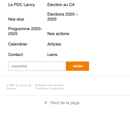
Le PDC Lancy
Election au CA
PDC cantonal
Elections 2020 –
Nos élus
2025
Devenir membre
Programme 2020-
Facebook
2025
Nos actions
Instagram
Calendrier
Articles
Youtube
Contact
Liens
© PDC du canton de
Protection des données
Genève
Conditions d'utilisations
Haut de la page