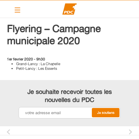
Le PDC Lancy
Flyering – Campagne
Election au CA
municipale 2020
Nos élus
Elections 2020 – 2025
1er février 2020 - 9h30
Grand-Lancy : La Chapelle
Petit-Lancy : Les Esserts
Programme 2020-2025
Nos actions
Je souhaite recevoir toutes les
Calendrier
nouvelles du PDC
Articles
Contact
Liens