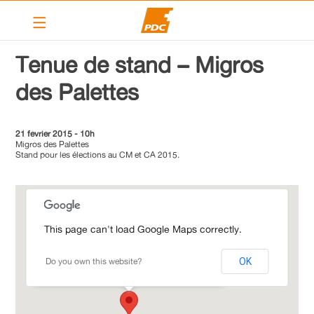
Le PDC Lancy
Tenue de stand – Migros
Election au CA
des Palettes
Nos élus
Elections 2020 – 2025
21 février 2015 - 10h
Migros des Palettes
Stand pour les élections au CM et CA 2015.
Programme 2020-2025
Nos actions
Calendrier
This page can't load Google Maps correctly.
Articles
Migros des Palettes
Avenue des communes-réunies 52 - Grand-
Do you own this website?
OK
Lancy
Contact
Liens