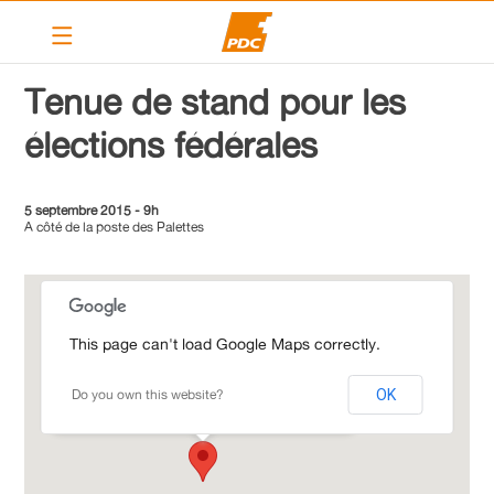
Le PDC Lancy
Tenue de stand pour les
Election au CA
élections fédérales
Nos élus
Elections 2020 – 2025
5 septembre 2015 - 9h
A côté de la poste des Palettes
Programme 2020-2025
Nos actions
Calendrier
This page can't load Google Maps correctly.
A côté de la poste des Palettes
Articles
Avenue des Communes-Réunies 60a - Grand-
Do you own this website?
OK
Lancy
Contact
Liens